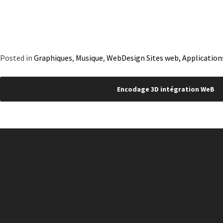
Posted in
Graphiques
,
Musique
,
WebDesign Sites web, Application
Navigation
Encodage 3D intégration WeB
de
l’article