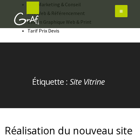
Skip
Web Marketing & Conseil
to
Site Web & Référencement
content
Design Graphique Web & Print
Tarif Prix Devis
Étiquette :
Site Vitrine
Réalisation du nouveau site