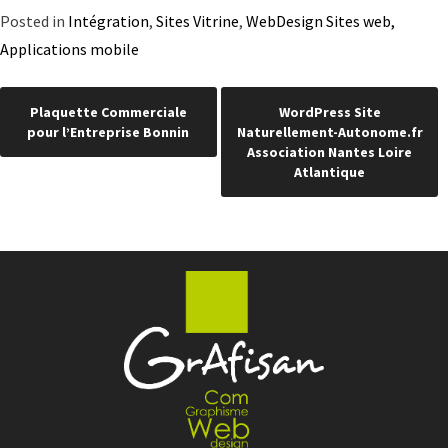
Posted in
Intégration
,
Sites Vitrine
,
WebDesign Sites web,
Applications mobile
Navigation
Plaquette Commerciale
WordPress Site
pour l’Entreprise Bonnin
Naturellement-Autonome.fr
de
Association Nantes Loire
Atlantique
l’article