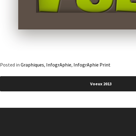
Posted in
Graphiques
,
InfogrAphie
,
InfogrAphie Print
Navigation
Voeux 2013
de
l’article